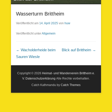
Wasserturm Brittheim
Veröffentlicht am
14. April 2025
von
huw
Veröffentlicht unter
Allgemein
Beitragsnavigation
←
Wacholderheide beim
Blick auf Brittheim
→
Sauren Wiesle
Copyright © 2026
Heimat- und Wanderverein Brittheim e.
V.
Datenschutzerklärung
Alle Rechte vorbehalten.
Catch Kathmandu by
Catch Themes