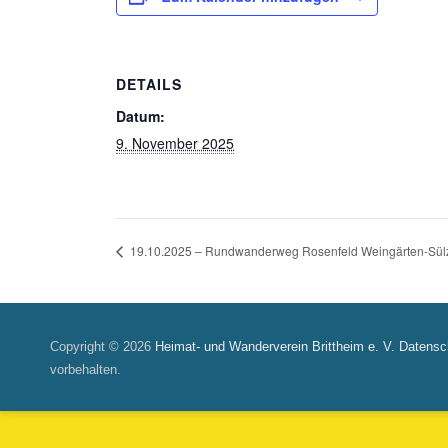
DETAILS
Datum:
9. November 2025
19.10.2025 – Rundwanderweg Rosenfeld Weingärten-Sül
Copyright © 2026
Heimat- und Wanderverein Brittheim e. V.
Datensc
vorbehalten.